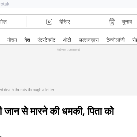
rotak
शोज़
देखिए
चुनाव
मौसम
देश
एंटरटेनमेंट
ऑटो
लल्लनख़ास
टेक्नोलॉजी
से
Advertisement
d death threats through a letter
िली जान से मारने की धमकी, पिता को