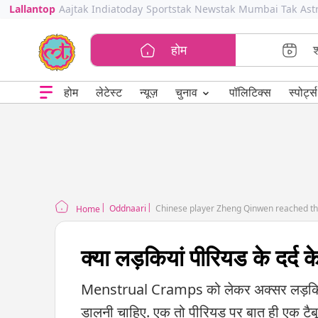
Lallantop
Aajtak
Indiatoday
Sportstak
Newstak
Mumbai Tak
Ast
होम
⌄
चुनाव
होम
लेटेस्ट
न्यूज़
पॉलिटिक्स
स्पोर्ट्स
Oddnaari
Home
क्या लड़कियां पीरियड के दर्द 
Menstrual Cramps को लेकर अक्सर लड़कियों
डालनी चाहिए. एक तो पीरियड पर बात ही एक टैबू 