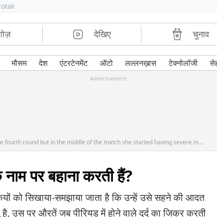
rotak
शोज़
देखिए
चुनाव
मौसम
देश
एंटरटेनमेंट
ऑटो
लल्लनख़ास
टेक्नोलॉजी
से
Advertisement
Chinese player Zheng Qinwen reached the fourth round but in the middle of the match she started having severe menstrualcramps and she could not play properly
के नाम पर बहाना करती हैं?
 को सिखाया-समझाया जाता है कि उन्हें उसे सहने की आदत
है, उस पर औरतें जब पीरियड में होने वाले दर्द का जिक्र करती