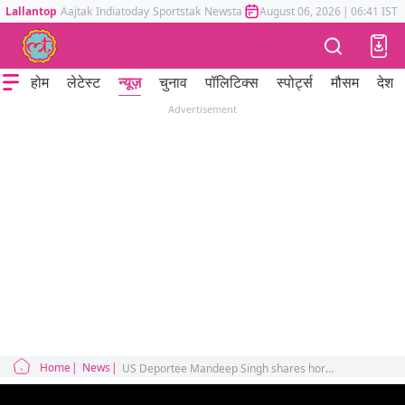
Lallantop
Aajtak
Indiatoday
Sportstak
Newstak
Mumbai Tak
August 06, 2026
Astrotak
|
06:41 IST
होम
लेटेस्ट
न्यूज़
चुनाव
पॉलिटिक्स
स्पोर्ट्स
मौसम
देश
Advertisement
Home
News
US Deportee Mandeep Singh shares horrificstory of reaching america