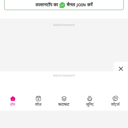
लल्लनटॉप का
चैनल
करें
JOIN
Advertisement
Advertisement
होम
शोज़
फटाफट
सुनिए
शॉर्ट्स
Top Shows
LallanKhas News
Entertainment