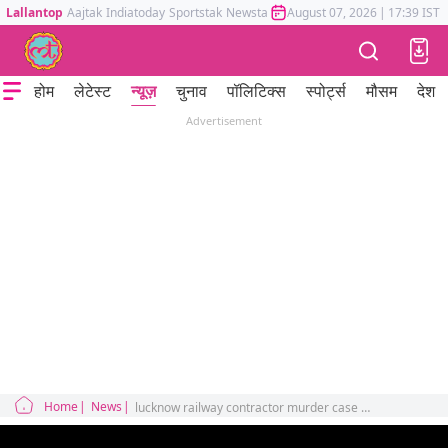
Lallantop
Aajtak
Indiatoday
Sportstak
Newstak
Mumbai Tak
August 07, 2026
Astrotak
|
17:39 IST
होम
लेटेस्ट
न्यूज़
चुनाव
पॉलिटिक्स
स्पोर्ट्स
मौसम
देश
Advertisement
Home
News
lucknow railway contractor murder case first wife among three named in fir11