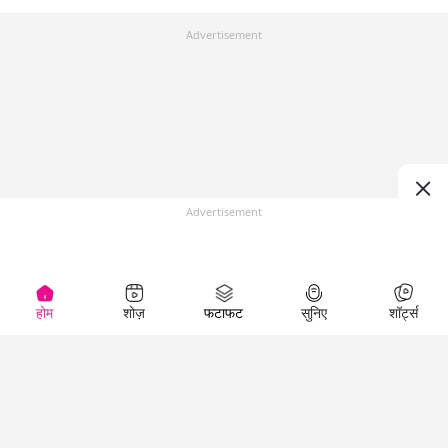
Advertisement
Advertisement
होम
शोज़
फटाफट
सुनिए
शॉर्ट्स
Top Shows
LallanKhas News
Entertainment
News
The Lallantop Show
Hindi Satire & Humor
Duniyadaari
Lallankhas Specials
Guest in the
Breaking News
Entertainment News
Newsroom
Top Political News
Hindi