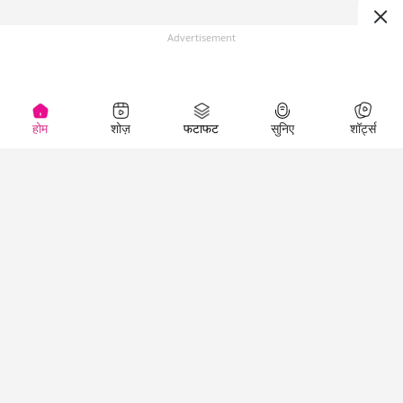
Advertisement
होम
शोज़
फटाफट
सुनिए
शॉर्ट्स
Top Shows
LallanKhas News
Entertainment
News
The Lallantop Show
Hindi Satire & Humor
Duniyadaari
Lallankhas Specials
Guest in the
Breaking News
Entertainment News
Newsroom
Top Political News
Hindi
Netanagri
Hindi
Top stories Cinema
Lallantop Baithki
Top History News
Entertainment Special
Kharcha Paani
Real Stories News
News
Aasan Bhasha Mein
Latest Political News
Top movies series
Social List
Top Literature News
review
Tarikh
Top Persons News
Latest Entertainment
Sehat
Top Profiles
News
The Cinema Show
Viral News
Business News
Technology
Top News
News
Business News in
Breaking News Hindi