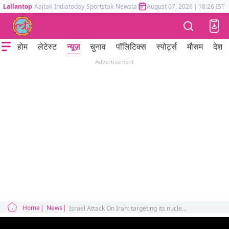
Lallantop
Aajtak
Indiatoday
Sportstak
Newstak
Mumbai Tak
August 07, 2026
Astrotak
|
18:26 IST
होम
लेटेस्ट
न्यूज़
चुनाव
पॉलिटिक्स
स्पोर्ट्स
मौसम
देश
Advertisement
Home
News
Israel Attack On Iran: targeting its nuclear plant and military sites