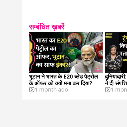
सम्बंधित ख़बरें
भूटान ने भारत के E20 ब्लेंड पेट्रोल
दुनियादारी:
के ऑफर को क्यों मना कर दिया?
ने दी संपत्
1 month ago
1 mon
बवाल?