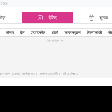
rotak
शोज़
देखिए
चुनाव
मौसम
देश
एंटरटेनमेंट
ऑटो
लल्लनख़ास
टेक्नोलॉजी
से
Advertisement
rces-new-recruitment-programme-agnipath amid protests