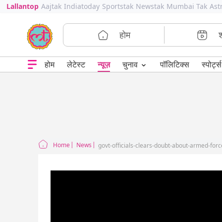
Lallantop
Aajtak
Indiatoday
Sportstak
Newstak
Mumbai Tak
Ast
होम
⌄
चुनाव
होम
लेटेस्ट
न्यूज़
पॉलिटिक्स
स्पोर्ट्स
Home
News
govt-officials-clears-doubt-about-armed-fo