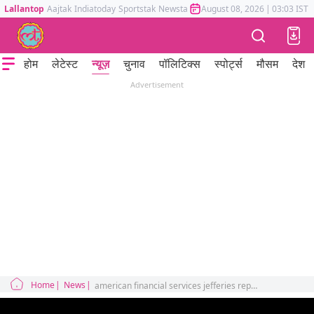
Lallantop
Aajtak
Indiatoday
Sportstak
Newstak
Mumbai Tak
August 08, 2026
Astrotak
|
03:03 IST
होम
लेटेस्ट
न्यूज़
चुनाव
पॉलिटिक्स
स्पोर्ट्स
मौसम
देश
Advertisement
Home
News
american financial services jefferies report said why trump is not happy with india