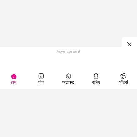
Advertisement
होम
शोज़
फटाफट
सुनिए
शॉर्ट्स
Top Shows
LallanKhas News
Entertainment
News
The Lallantop Show
Hindi Satire & Humor
Duniyadaari
Lallankhas Specials
Guest in the
Breaking News
Entertainment News
Newsroom
Top Political News
Hindi
Netanagri
Hindi
Top stories Cinema
Lallantop Baithki
Top History News
Entertainment Special
Kharcha Paani
Real Stories News
News