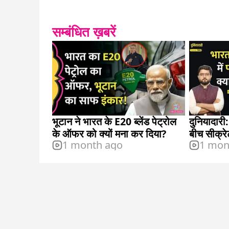
सम्बंधित ख़बरें
भूटान ने भारत के E20 ब्लेंड पेट्रोल
दुनियादारी
के ऑफर को क्यों मना कर दिया?
बीच सीक्रे
1 month ago
1 mon