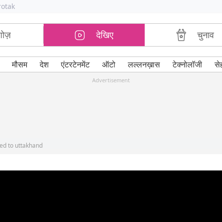
rotak
शोज़
देखिए
चुनाव
मौसम
देश
एंटरटेनमेंट
ऑटो
लल्लनख़ास
टेक्नोलॉजी
से
Advertisement
ved to uttakhand