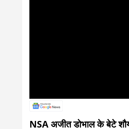
NSA अजीत डोभाल के बेटे शौर्य 