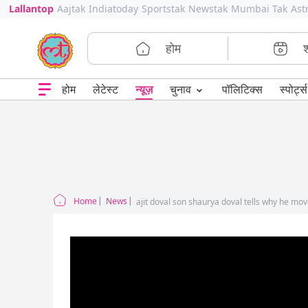
Lallantop
Aajtak
Indiatoday
Sportstak
Newstak
Mumbai Tak
Ast
होम
⌄
चुनाव
होम
लेटेस्ट
न्यूज़
पॉलिटिक्स
स्पोर्ट्स
Home
News
ajit doval son shaurya doval tells why he mo