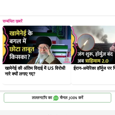
सम्बंधित ख़बरें
खामेनेई की अंतिम विदाई में US विरोधी 
ईरान-अमेरिका हॉर्मुज पर 
नारे क्यों लगाए गए?
लल्लनटॉप का
चैनल
करें
JOIN