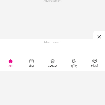
Advertisement
Advertisement
होम
शोज़
फटाफट
सुनिए
शॉर्ट्स
Top Shows
LallanKhas News
Entertainment
News
The Lallantop Show
Hindi Satire & Humor
Duniyadaari
Lallankhas Specials
Guest in the
Breaking News
Entertainment News
Newsroom
Top Political News
Hindi
Netanagri
Hindi
Top stories Cinema
Lallantop Baithki
Top History News
Entertainment Special