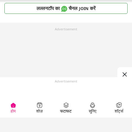
लल्लनटॉप का
चैनल
करें
JOIN
Advertisement
Advertisement
होम
शोज़
फटाफट
सुनिए
शॉर्ट्स