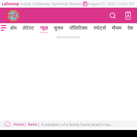
Lallantop
Aajtak
Indiatoday
Sportstak
Newstak
Mumbai Tak
August 07, 2026
Astrotak
|
10:01 IST
होम
लेटेस्ट
न्यूज़
चुनाव
पॉलिटिक्स
स्पोर्ट्स
मौसम
देश
Advertisement
Home
News
9 members of a family found dead in maharashtra sangli police suspect suicide s