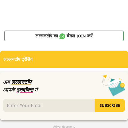
लल्लनटॉप का
चैनल
करें
JOIN
लल्लनटॉप ट्रेंडिंग
अब
लल्लनटॉप
आपके
इनबॉक्स
में
SUBSCRIBE
Advertisement