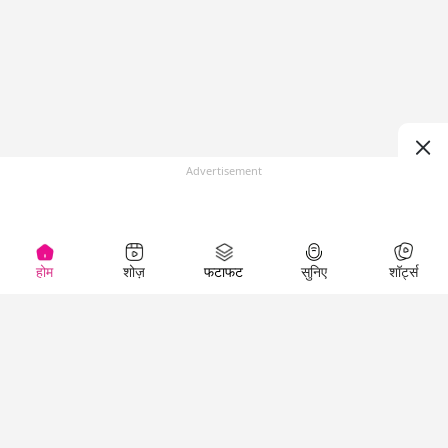
Advertisement
होम
शोज़
फटाफट
सुनिए
शॉर्ट्स
(
)
Top Shows
LallanKhas News
Entertainment
News
The Lallantop Show
Hindi Satire & Humor
Duniyadaari
Lallankhas Specials
Guest in the
Breaking News
Entertainment News
Newsroom
Top Political News
Hindi
Netanagri
Hindi
Top stories Cinema