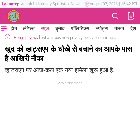
Lallantop
Aajtak
Indiatoday
Sportstak
Newstak
Mumbai Tak
August 07, 2026
Astrotak
|
16:42 IST
होम
लेटेस्ट
न्यूज़
चुनाव
पॉलिटिक्स
स्पोर्ट्स
मौसम
देश
News
whatsapps new privacy policy on sharing information to facebook
Home
खुद को व्हाट्सएप के धोखे से बचाने का आपके पास
है आखिरी मौका
व्हाट्सएप पर आज-कल एक नया झमेला शुरू हुआ है.
Advertisement