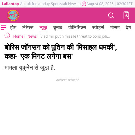
Lallantop
Aajtak
Indiatoday
Sportstak
Newstak
Mumbai Tak
August 08, 2026
Astrotak
|
02:30 IST
होम
लेटेस्ट
न्यूज़
चुनाव
पॉलिटिक्स
स्पोर्ट्स
मौसम
देश
News
vladimir putin missile threat to boris johnson russia ukraine crisis
Home
बोरिस जॉनसन को पुतिन की 'मिसाइल धमकी',
कहा- 'एक मिनट लगेगा बस'
मामला यूक्रेन से जुड़ा है.
Advertisement