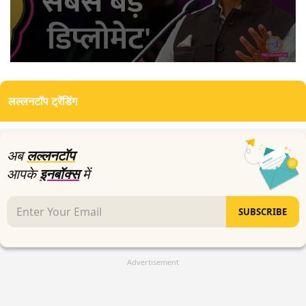
0
seconds
of
लल्लनटॉप ट्रेंडिंग
8
minutes,
33
seconds
अब
लल्लनटॉप
आपके
इनबॉक्स
में
SUBSCRIBE
Advertisement