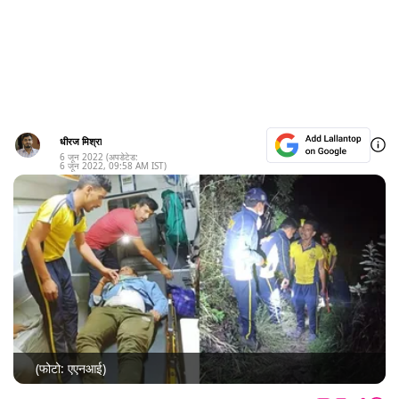
धीरज मिश्रा
6 जून 2022
(अपडेटेड:
6 जून 2022
,
09:58 AM
IST)
(फोटो: एएनआई)