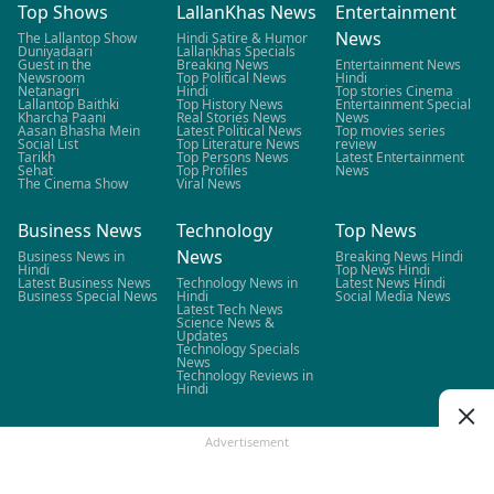
Top Shows
LallanKhas News
Entertainment
News
The Lallantop Show
Hindi Satire & Humor
Duniyadaari
Lallankhas Specials
Guest in the
Breaking News
Entertainment News
Newsroom
Top Political News
Hindi
Netanagri
Hindi
Top stories Cinema
Lallantop Baithki
Top History News
Entertainment Special
Kharcha Paani
Real Stories News
News
Aasan Bhasha Mein
Latest Political News
Top movies series
Social List
Top Literature News
review
Tarikh
Top Persons News
Latest Entertainment
Sehat
Top Profiles
News
The Cinema Show
Viral News
Business News
Technology
Top News
News
Business News in
Breaking News Hindi
Hindi
Top News Hindi
Latest Business News
Technology News in
Latest News Hindi
Business Special News
Hindi
Social Media News
Latest Tech News
Science News &
Updates
Technology Specials
News
Technology Reviews in
Hindi
Election News
Education News
Sports News
Advertisement
West Bengal Elections
Education News in
IPL 2026
Tamil Nadu Elections
Hindi
IPL 2026 Schedule
Assam Elections
Latest Education News
IPL 2026 Points Table