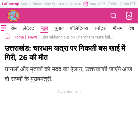
Lallantop
Aajtak
Indiatoday
Sportstak
Newstak
Mumbai Tak
August 06, 2026
Astrotak
|
21:40 IST
होम
लेटेस्ट
न्यूज़
चुनाव
पॉलिटिक्स
स्पोर्ट्स
मौसम
देश
News
uttarakhand bus on Chardham Yatra falls into gorge near yamunotri national highway
Home
उत्तराखंड: चारधाम यात्रा पर निकली बस खाई में
गिरी, 26 की मौत
घायलों और मृतकों को मदद का ऐलान, उत्तरकाशी जाएंगे आज
दो राज्यों के मुख्यमंत्री.
Advertisement