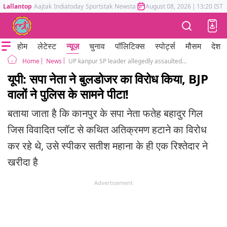
Lallantop
Aajtak
Indiatoday
Sportstak
Newstak
Mumbai Tak
August 08, 2026
Astrotak
|
13:20 IST
होम
लेटेस्ट
न्यूज़
चुनाव
पॉलिटिक्स
स्पोर्ट्स
मौसम
देश
News
UP kanpur SP leader allegedly assaulted by BJP workers over encroachment drive
Home
यूपी: सपा नेता ने बुलडोजर का विरोध किया, BJP
वालों ने पुलिस के सामने पीटा!
बताया जाता है कि कानपुर के सपा नेता फतेह बहादुर गिल
जिस विवादित प्लॉट से कथित अतिक्रमण हटाने का विरोध
कर रहे थे, उसे स्पीकर सतीश महाना के ही एक रिश्तेदार ने
खरीदा है
Advertisement