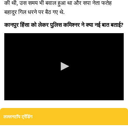
की थी, उस समय भी बवाल हुआ था और सपा नेता फतेह
बहादुर गिल धरने पर बैठ गए थे.
कानपुर हिंसा को लेकर पुलिस कमिश्नर ने क्या नई बात बताई?
0
seconds
of
लल्लनटॉप ट्रेंडिंग
0
seconds