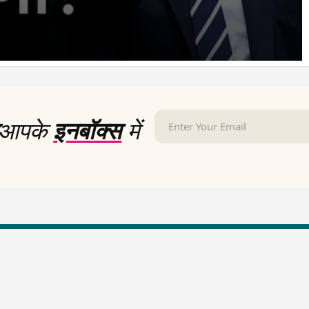
आपके
इनबॉक्स
में
LallanKhas News
Entertainment New
Hindi Satire & Humor
Entertainment News Hindi
Lallankhas Specials
Top stories Cinema