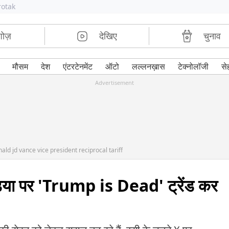
rotak
शोज़
देखिए
चुनाव
मौसम
देश
एंटरटेनमेंट
ऑटो
लल्लनख़ास
टेक्नोलॉजी
से
Advertisement
ld jd vance vice president reciprocal tariff
ीडिया पर 'Trump is Dead' ट्रेंड कर