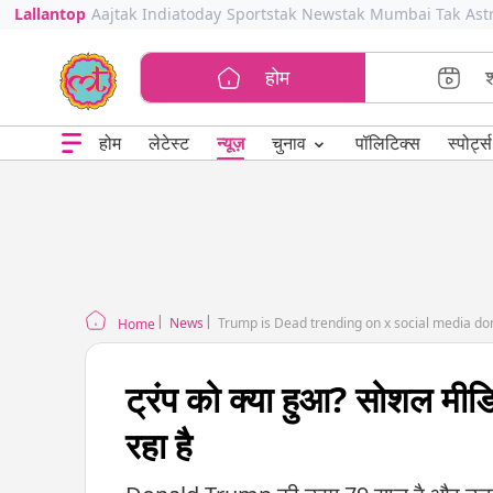
Lallantop
Aajtak
Indiatoday
Sportstak
Newstak
Mumbai Tak
Ast
होम
⌄
चुनाव
होम
लेटेस्ट
न्यूज़
पॉलिटिक्स
स्पोर्ट्स
News
Trump is Dead trending on x social media dona
Home
ट्रंप को क्या हुआ? सोशल म
रहा है