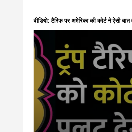
वीडियो: टैरिफ पर अमेरिका की कोर्ट ने ऐसी बात क