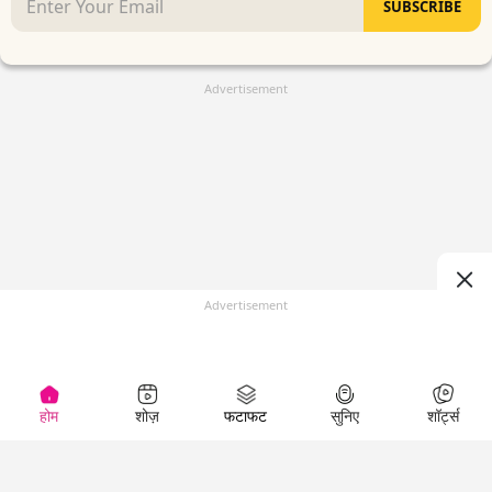
SUBSCRIBE
Advertisement
Advertisement
होम
शोज़
फटाफट
सुनिए
शॉर्ट्स
(
)