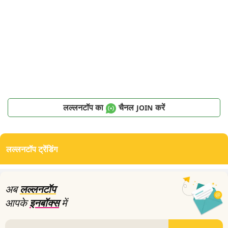
लल्लनटॉप का
चैनल
करें
JOIN
लल्लनटॉप ट्रेंडिंग
अब
लल्लनटॉप
आपके
इनबॉक्स
में