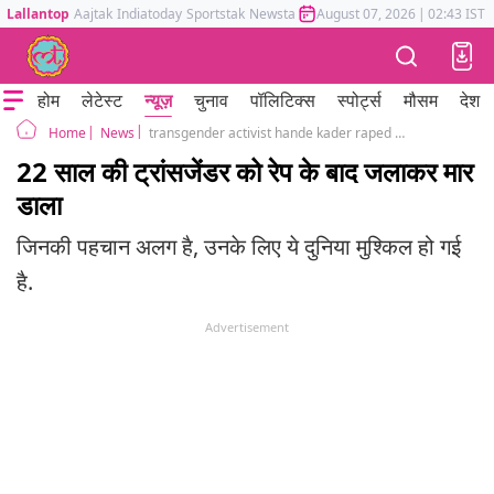
Lallantop
Aajtak
Indiatoday
Sportstak
Newstak
Mumbai Tak
August 07, 2026
Astrotak
|
02:43 IST
होम
लेटेस्ट
न्यूज़
चुनाव
पॉलिटिक्स
स्पोर्ट्स
मौसम
देश
News
transgender activist hande kader raped and burned to death in turkey
Home
22 साल की ट्रांसजेंडर को रेप के बाद जलाकर मार
डाला
जिनकी पहचान अलग है, उनके लिए ये दुनिया मुश्किल हो गई
है.
Advertisement