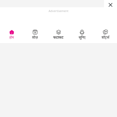
Advertisement
होम
शोज़
फटाफट
सुनिए
शॉर्ट्स
(
)
Top Shows
LallanKhas News
Entertainment
News
The Lallantop Show
Hindi Satire & Humor
Duniyadaari
Lallankhas Specials
Guest in the
Breaking News
Entertainment News
Newsroom
Top Political News
Hindi
Netanagri
Hindi
Top stories Cinema
Lallantop Baithki
Top History News
Entertainment Special
Kharcha Paani
Real Stories News
News
Aasan Bhasha Mein
Latest Political News
Top movies series
Social List
Top Literature News
review
Tarikh
Top Persons News
Latest Entertainment
Sehat
Top Profiles
News
The Cinema Show
Viral News
Business News
Technology
Top News
News
Business News in
Breaking News Hindi