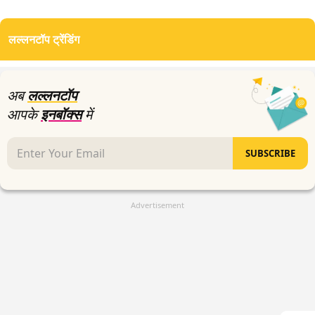
0
seconds
of
लल्लनटॉप ट्रेंडिंग
23
minutes,
59
seconds
अब
लल्लनटॉप
आपके
इनबॉक्स
में
SUBSCRIBE
Advertisement