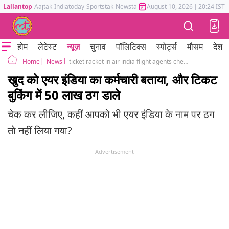
Lallantop
Aajtak
Indiatoday
Sportstak
Newstak
Mumbai Tak
August 10, 2026
Astrotak
|
20:24 IST
होम
लेटेस्ट
न्यूज़
चुनाव
पॉलिटिक्स
स्पोर्ट्स
मौसम
देश
News
ticket racket in air india flight agents cheated in the name of discounted tickets
Home
खुद को एयर इंडिया का कर्मचारी बताया, और टिकट
बुकिंग में 50 लाख ठग डाले
चेक कर लीजिए, कहीं आपको भी एयर इंडिया के नाम पर ठग
तो नहीं लिया गया?
Advertisement