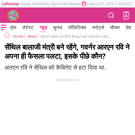
Lallantop
Aajtak
Indiatoday
Sportstak
Newstak
Mumbai Tak
August 07, 2026
Astrotak
|
14:00 IST
होम
लेटेस्ट
न्यूज़
चुनाव
पॉलिटिक्स
स्पोर्ट्स
मौसम
देश
News
tamil nadu Senthil Balaji will remain cabinet minister, Governor RN Ravi asks for advice of Attorney General
Home
सेंथिल बालाजी मंत्री बने रहेंगे, गवर्नर आरएन रवि ने
अपना ही फैसला पलटा, इसके पीछे कौन?
आरएन रवि ने सेंथिल को कैबिनेट से हटा दिया था.
Advertisement