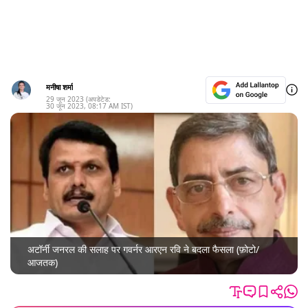
मनीषा शर्मा
29 जून 2023
(अपडेटेड:
30 जून 2023
,
08:17 AM
IST)
अटॉर्नी जनरल की सलाह पर गवर्नर आरएन रवि ने बदला फैसला (फ़ोटो/
आजतक)