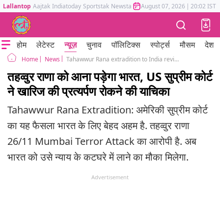
Lallantop
Aajtak
Indiatoday
Sportstak
Newstak
Mumbai Tak
August 07, 2026
Astrotak
|
20:02 IST
होम
लेटेस्ट
न्यूज़
चुनाव
पॉलिटिक्स
स्पोर्ट्स
मौसम
देश
News
Tahawwur Rana extradition to India review plea denied by US Supreme Court 2008 Mumbai Terror Attack
Home
तहव्वुर राणा को आना पड़ेगा भारत, US सुप्रीम कोर्ट
ने खारिज की प्रत्यर्पण रोकने की याचिका
Tahawwur Rana Extradition: अमेरिकी सुप्रीम कोर्ट
का यह फैसला भारत के लिए बेहद अहम है. तहव्वुर राणा
26/11 Mumbai Terror Attack का आरोपी है. अब
भारत को उसे न्याय के कटघरे में लाने का मौका मिलेगा.
Advertisement