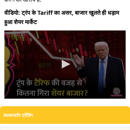
वीडियो: ट्रंप के Tariff का असर, बाजार खुलते ही धड़ाम
हुआ शेयर मार्केट
0
seconds
of
लल्लनटॉप ट्रेंडिंग
0
seconds