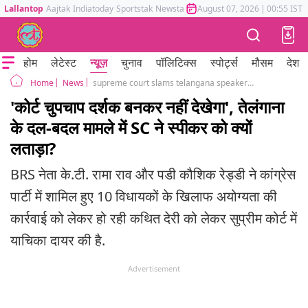
Lallantop
Aajtak
Indiatoday
Sportstak
Newstak
Mumbai Tak
August 07, 2026
Astrotak
|
00:55 IST
होम
लेटेस्ट
न्यूज़
चुनाव
पॉलिटिक्स
स्पोर्ट्स
मौसम
देश
News
supreme court slams telangana speaker and cm revanth reddy
Home
'कोर्ट चुपचाप दर्शक बनकर नहीं देखेगा', तेलंगाना
के दल-बदल मामले में SC ने स्पीकर को क्यों
लताड़ा?
BRS नेता के.टी. रामा राव और पडी कौशिक रेड्डी ने कांग्रेस
पार्टी में शामिल हुए 10 विधायकों के खिलाफ अयोग्यता की
कार्रवाई को लेकर हो रही कथित देरी को लेकर सुप्रीम कोर्ट में
याचिका दायर की है.
Advertisement