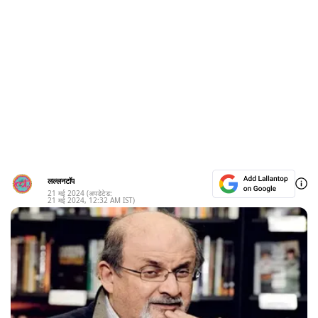
लल्लनटॉप
21 मई 2024
(अपडेटेड:
21 मई 2024
,
12:32 AM
IST)