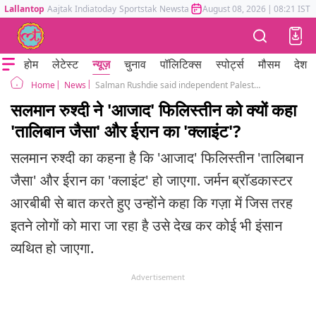
Lallantop
Aajtak
Indiatoday
Sportstak
Newstak
Mumbai Tak
August 08, 2026
Astrotak
|
08:21 IST
होम
लेटेस्ट
न्यूज़
चुनाव
पॉलिटिक्स
स्पोर्ट्स
मौसम
देश
News
Salman Rushdie said independent Palestine would be 'like Taliban' and a 'client' of Iran
Home
सलमान रुश्दी ने 'आजाद' फिलिस्तीन को क्यों कहा
'तालिबान जैसा' और ईरान का 'क्लाइंट'?
सलमान रुश्दी का कहना है कि 'आजाद' फिलिस्तीन 'तालिबान
जैसा' और ईरान का 'क्लाइंट' हो जाएगा. जर्मन ब्रॉडकास्टर
आरबीबी से बात करते हुए उन्होंने कहा कि गज़ा में जिस तरह
इतने लोगों को मारा जा रहा है उसे देख कर कोई भी इंसान
व्यथित हो जाएगा.
Advertisement