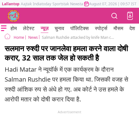
Lallantop
Aajtak
Indiatoday
Sportstak
Newstak
Mumbai Tak
August 07, 2026
Astrotak
|
09:57 IST
होम
लेटेस्ट
न्यूज़
चुनाव
पॉलिटिक्स
स्पोर्ट्स
मौसम
देश
News
Salman Rushdie attacked by knife Man convicted hadi matar found-guilty
Home
सलमान रुश्दी पर जानलेवा हमला करने वाला दोषी
करार, 32 साल तक जेल हो सकती है
Hadi Matar ने न्यूयॉर्क में एक कार्यक्रम के दौरान
Salman Rushdie पर हमला किया था. जिसकी वजह से
रुश्दी आंशिक रुप से अंधे हो गए. अब कोर्ट ने उस हमले के
आरोपी मतार को दोषी करार दिया है.
Advertisement