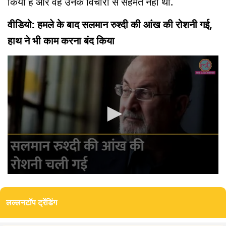
किया है और वह उनके विचारों से सहमत नहीं था.
वीडियो: हमले के बाद सलमान रुश्दी की आंख की रोशनी गई,
हाथ ने भी काम करना बंद किया
0
seconds
of
लल्लनटॉप ट्रेंडिंग
0
seconds