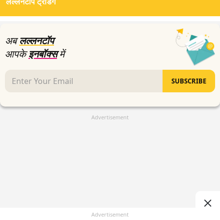
लल्लनटॉप ट्रेंडिंग
अब
लल्लनटॉप
आपके
इनबॉक्स
में
SUBSCRIBE
Advertisement
Advertisement