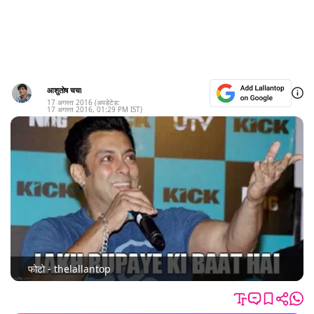
आशुतोष चचा
17 अगस्त 2016
(अपडेटेड:
17 अगस्त 2016
,
01:29 PM
IST)
फोटो - thelallantop