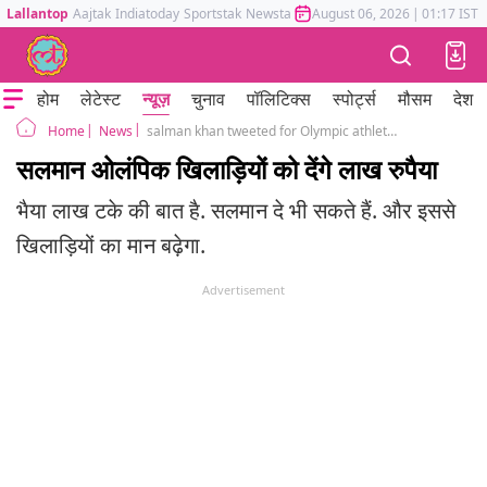
Lallantop
Aajtak
Indiatoday
Sportstak
Newstak
Mumbai Tak
August 06, 2026
Astrotak
|
01:17 IST
होम
लेटेस्ट
न्यूज़
चुनाव
पॉलिटिक्स
स्पोर्ट्स
मौसम
देश
News
salman khan tweeted for Olympic athletes, I will present each one with a cheque of Rs1,01,000
Home
सलमान ओलंपिक खिलाड़ियों को देंगे लाख रुपैया
भैया लाख टके की बात है. सलमान दे भी सकते हैं. और इससे
खिलाड़ियों का मान बढ़ेगा.
Advertisement