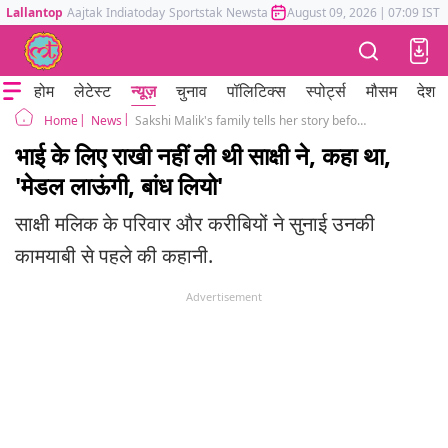
Lallantop
Aajtak
Indiatoday
Sportstak
Newstak
Mumbai Tak
August 09, 2026
Astrotak
|
07:09 IST
होम
लेटेस्ट
न्यूज़
चुनाव
पॉलिटिक्स
स्पोर्ट्स
मौसम
देश
News
Sakshi Malik's family tells her story before she left for Rio Olympics
Home
भाई के लिए राखी नहीं ली थी साक्षी ने, कहा था,
'मेडल लाऊंगी, बांध लियो'
साक्षी मलिक के परिवार और करीबियों ने सुनाई उनकी
कामयाबी से पहले की कहानी.
Advertisement