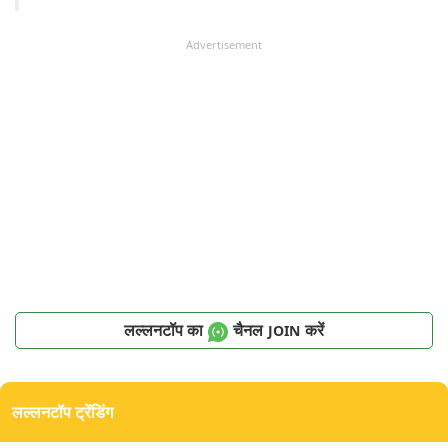
Advertisement
लल्लनटॉप का
चैनल
करें
JOIN
लल्लनटॉप ट्रेंडिंग