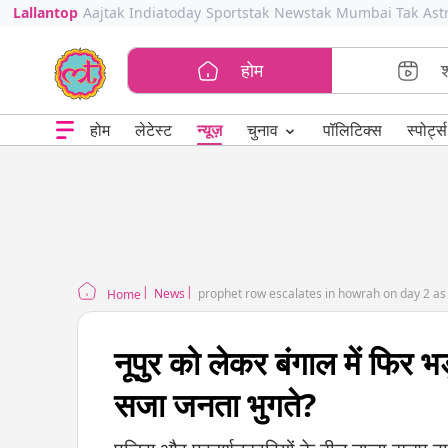
Lallantop
Aajtak
Indiatoday
Sportstak
Newstak
Mumbai Tak
Ast
होम
⌄
चुनाव
होम
लेटेस्ट
न्यूज़
पॉलिटिक्स
स्पोर्ट्स
News
prophet row escalates in howrah on day 2 as 
Home
नूपुर को लेकर बंगाल में फिर भ
सजा जनता भुगते?