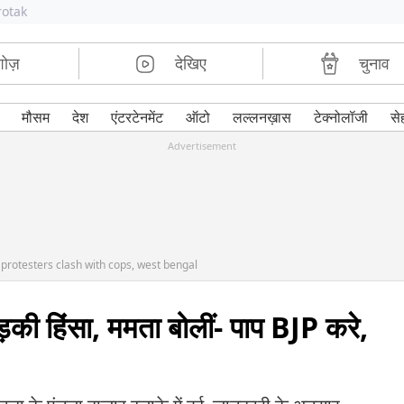
rotak
शोज़
देखिए
चुनाव
मौसम
देश
एंटरटेनमेंट
ऑटो
लल्लनख़ास
टेक्नोलॉजी
से
Advertisement
protesters clash with cops, west bengal
ड़की हिंसा, ममता बोलीं- पाप BJP करे,