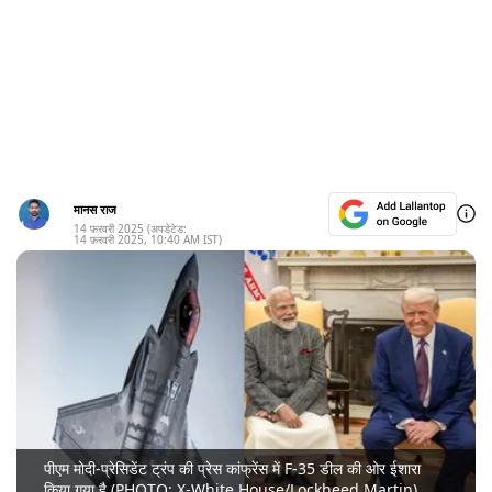
मानस राज
14 फ़रवरी 2025
(अपडेटेड:
14 फ़रवरी 2025
,
10:40 AM
IST)
पीएम मोदी-प्रेसिडेंट ट्रंप की प्रेस कांफ्रेंस में F-35 डील की ओर ईशारा
किया गया है (PHOTO: X-White House/Lockheed Martin)