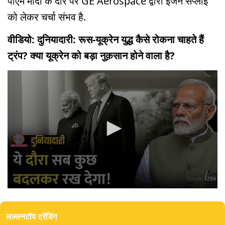
पीएम मोदी के दौरे पर GE Aerospace द्वारा इंजन सप्लाई
को लेकर चर्चा संभव है.
वीडियो: दुनियादारी: रूस-यूक्रेन युद्ध कैसे रोकना चाहते हैं
ट्रंप? क्या यूक्रेन को बड़ा नुक़सान होने वाला है?
0
seconds
of
लल्लनटॉप ट्रेंडिंग
22
minutes,