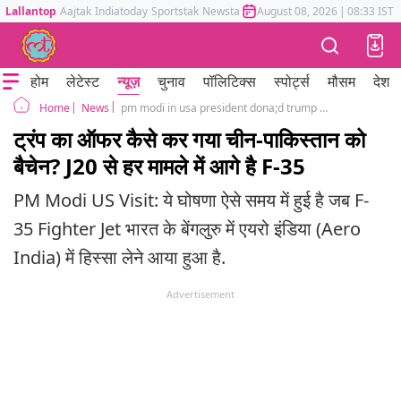
Lallantop
Aajtak
Indiatoday
Sportstak
Newstak
Mumbai Tak
August 08, 2026
Astrotak
|
08:33 IST
होम
लेटेस्ट
न्यूज़
चुनाव
पॉलिटिक्स
स्पोर्ट्स
मौसम
देश
News
pm modi in usa president dona;d trump says will sell f35 fighter jets to india
Home
ट्रंप का ऑफर कैसे कर गया चीन-पाकिस्तान को
बैचेन? J20 से हर मामले में आगे है F-35
PM Modi US Visit: ये घोषणा ऐसे समय में हुई है जब F-
35 Fighter Jet भारत के बेंगलुरु में एयरो इंडिया (Aero
India) में हिस्सा लेने आया हुआ है.
Advertisement