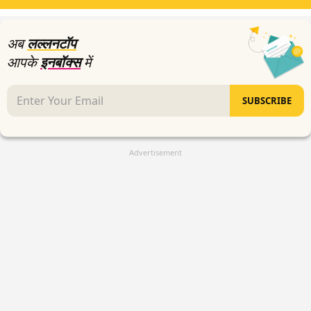
38
seconds
अब
लल्लनटॉप
आपके
इनबॉक्स
में
SUBSCRIBE
Advertisement