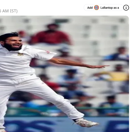
6 AM
IST)