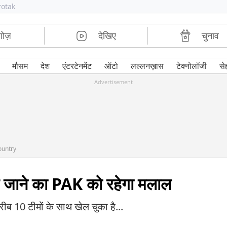
rotak
शोज़
देखिए
चुनाव
मौसम
देश
एंटरटेनमेंट
ऑटो
लल्लनख़ास
टेक्नोलॉजी
से
Advertisement
ountry
ाहर जाने का PAK को रहेगा मलाल
ीब 10 टीमों के साथ खेल चुका है...