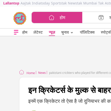
Lallantop
Aajtak
Indiatoday
Sportstak
Newstak
Mumbai Tak
Ast
होम
⌄
चुनाव
होम
लेटेस्ट
न्यूज़
पॉलिटिक्स
स्पोर्ट्स
News
pakistani crickters who played for different c
Home
इन क्रिकेटर्स के मुल्क से ब
इनमें एक क्रिकेटर तो ऐसा है जो दुनियाभर की कर