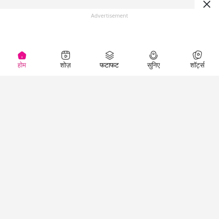
Advertisement
होम
शोज़
फटाफट
सुनिए
शॉर्ट्स
(
)
Top Shows
LallanKhas News
Entertainment
News
The Lallantop Show
Hindi Satire & Humor
Duniyadaari
Lallankhas Specials
Guest in the
Breaking News
Entertainment News
Newsroom
Top Political News
Hindi
Netanagri
Hindi
Top stories Cinema
Lallantop Baithki
Top History News
Entertainment Special
Kharcha Paani
Real Stories News
News
Aasan Bhasha Mein
Latest Political News
Top movies series
Social List
Top Literature News
review
Tarikh
Top Persons News
Latest Entertainment
Sehat
Top Profiles
News
The Cinema Show
Viral News
Business News
Technology
Top News
News
Business News in
Breaking News Hindi
Hindi
Top News Hindi