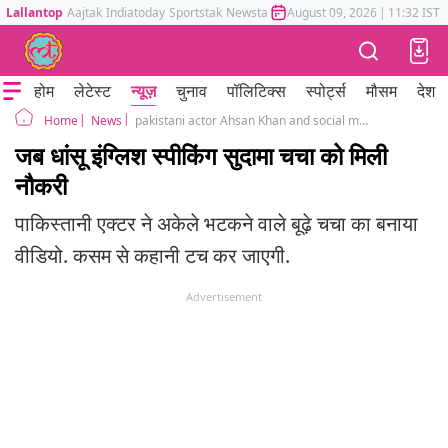
Lallantop
Aajtak
Indiatoday
Sportstak
Newstak
Mumbai Tak
August 09, 2026
Astrotak
|
11:32 IST
होम
लेटेस्ट
न्यूज़
चुनाव
पॉलिटिक्स
स्पोर्ट्स
मौसम
देश
News
pakistani actor Ahsan Khan and social media helped this homeless Pakistani find hope
Home
जब धांसू इंग्लिश स्पीकिंग सुदामा चचा को मिली
नौकरी
पाकिस्तानी एक्टर ने अकेले भटकने वाले बूढ़े चचा का बनाया
वीडियो. कसम से कहानी टच कर जाएगी.
Advertisement