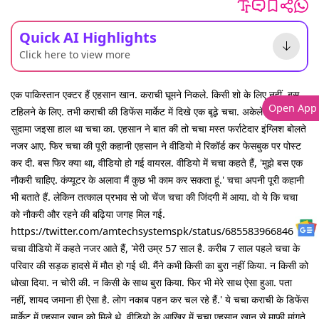
Quick AI Highlights
Click here to view more
एक पाकिस्तान एक्टर हैं एहसान खान. कराची घूमने निकले. किसी शो के लिए नहीं, बस
Open App
टहिलने के लिए. तभी कराची की डिफेंस मार्केट में दिखे एक बूढ़े चचा. अकेले भटकने और
सुदामा जइसा हाल था चचा का. एहसान ने बात की तो चचा मस्त फर्राटेदार इंग्लिश बोलते
नजर आए. फिर चचा की पूरी कहानी एहसान ने वीडियो मे रिकॉर्ड कर फेसबुक पर पोस्ट
कर दी. बस फिर क्या था, वीडियो हो गई वायरल. वीडियो में चचा कहते हैं, 'मुझे बस एक
नौकरी चाहिए. कंप्यूटर के अलावा मैं कुछ भी काम कर सकता हूं.' चचा अपनी पूरी कहानी
भी बताते हैं. लेकिन तत्काल प्रभाव से जो चेंज चचा की जिंदगी में आया. वो ये कि चचा
को नौकरी और रहने की बढ़िया जगह मिल गई.
https://twitter.com/amtechsystemspk/status/6855839668464517
चचा वीडियो में कहते नजर आते हैं, 'मेरी उम्र 57 साल है. करीब 7 साल पहले चचा के
परिवार की सड़क हादसे में मौत हो गई थी. मैंने कभी किसी का बुरा नहीं किया. न किसी को
धोखा दिया. न चोरी की. न किसी के साथ बुरा किया. फिर भी मेरे साथ ऐसा हुआ. पता
नहीं, शायद जमाना ही ऐसा है. लोग नकाब पहन कर चल रहे हैं.' ये चचा कराची के डिफेंस
मार्केट में एहसान खान को मिले थे. वीडियो के आखिर में चचा एहसान खान से माफी मांगते