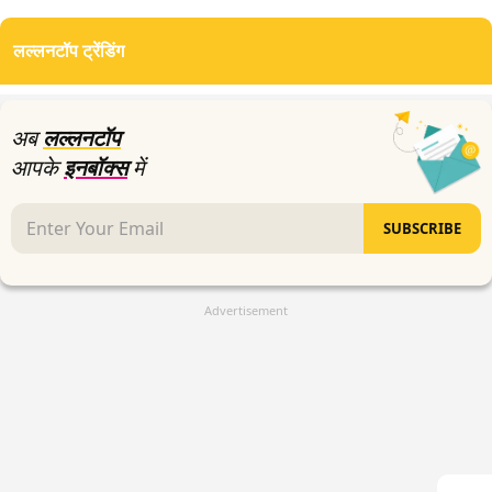
लल्लनटॉप ट्रेंडिंग
अब
लल्लनटॉप
आपके
इनबॉक्स
में
SUBSCRIBE
Advertisement