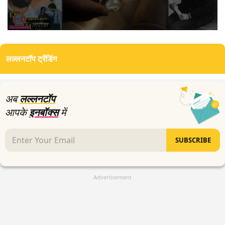
0
seconds
of
लल्लनटॉप ट्रेंडिंग
11
minutes,
59
seconds
अब
लल्लनटॉप
आपके
इनबॉक्स
में
SUBSCRIBE
Advertisement