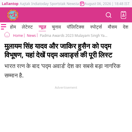
Lallantop
Aajtak
Indiatoday
Sportstak
Newstak
Mumbai Tak
August 06, 2026
Astrotak
|
18:48 IST
होम
लेटेस्ट
न्यूज़
चुनाव
पॉलिटिक्स
स्पोर्ट्स
मौसम
देश
News
Padma Awards 2023 Mulayam Singh Yadav Kumar Jhunjhunwala full list of recipients
Home
मुलायम सिंह यादव और जाकिर हुसैन को पद्म
विभूषण, यहां देखें पद्म अवार्ड्स की पूरी लिस्ट
भारत रत्न के बाद ‘पद्म अवार्ड’ देश का सबसे बड़ा नागरिक
सम्मान है.
Advertisement