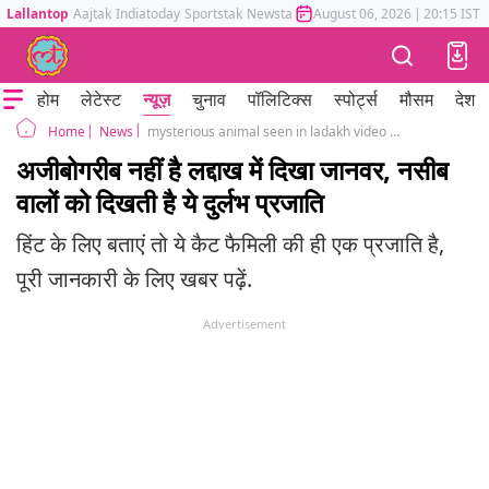
Lallantop
Aajtak
Indiatoday
Sportstak
Newstak
Mumbai Tak
August 06, 2026
Astrotak
|
20:15 IST
होम
लेटेस्ट
न्यूज़
चुनाव
पॉलिटिक्स
स्पोर्ट्स
मौसम
देश
News
mysterious animal seen in ladakh video viral lynx
Home
अजीबोगरीब नहीं है लद्दाख में दिखा जानवर, नसीब
वालों को दिखती है ये दुर्लभ प्रजाति
हिंट के लिए बताएं तो ये कैट फैमिली की ही एक प्रजाति है,
पूरी जानकारी के लिए खबर पढ़ें.
Advertisement