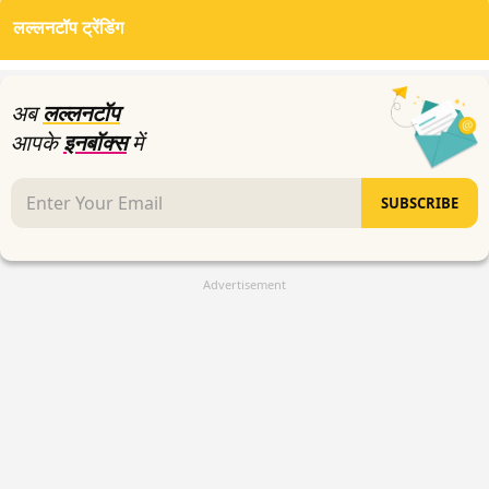
of
लल्लनटॉप ट्रेंडिंग
0
seconds
अब
लल्लनटॉप
आपके
इनबॉक्स
में
SUBSCRIBE
Advertisement