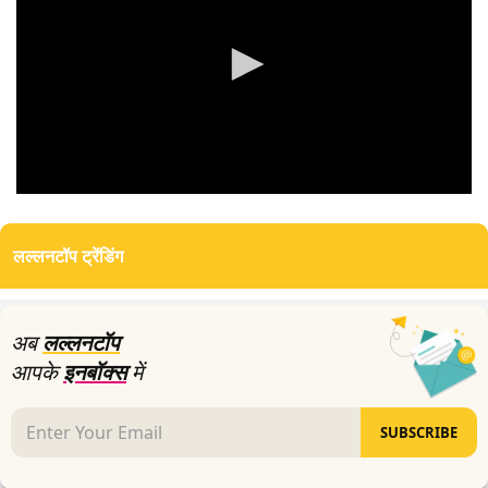
0
seconds
of
लल्लनटॉप ट्रेंडिंग
0
seconds
अब
लल्लनटॉप
आपके
इनबॉक्स
में
SUBSCRIBE