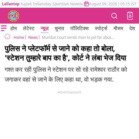
Lallantop
Aajtak
Indiatoday
Sportstak
Newstak
Mumbai Tak
August 09, 2026
Astrotak
|
05:15 IST
होम
लेटेस्ट
न्यूज़
चुनाव
पॉलिटिक्स
स्पोर्ट्स
मौसम
देश
News
Mumbai court sends man to jail for abusing policemen who woke him up at railway station
Home
पुलिस ने प्लेटफॉर्म से जाने को कहा तो बोला,
'स्टेशन तुम्हारे बाप का है', कोर्ट ने लंबा भेज दिया
गश्त कर रही पुलिस ने स्टेशन पर सो रहे रामेश्वर राठौर को
जगाकर वहां से जाने के लिए कहा था, वो भड़क गया.
Advertisement