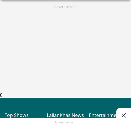
Advertisement
(
)
Top Shows
LallanKhas News
Entertainment
News
The Lallantop Show
Hindi Satire & Humor
Advertisement
Duniyadaari
Lallankhas Specials
Guest in the
Breaking News
Entertainment News