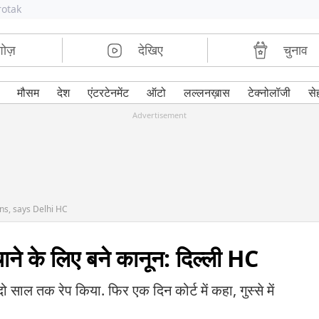
rotak
शोज़
देखिए
चुनाव
मौसम
देश
एंटरटेनमेंट
ऑटो
लल्लनख़ास
टेक्नोलॉजी
से
Advertisement
ns, says Delhi HC
बचाने के लिए बने कानून: दिल्ली HC
ाल तक रेप किया. फिर एक दिन कोर्ट में कहा, गुस्से में