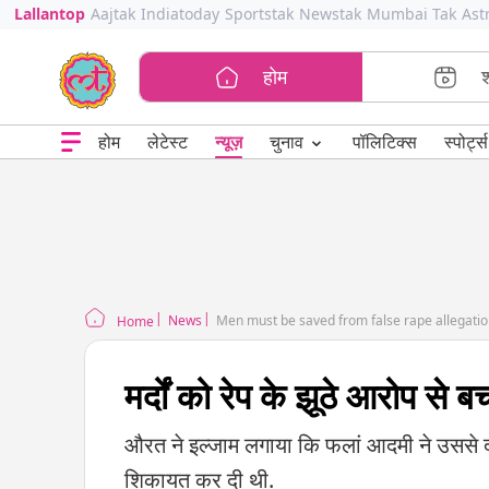
Lallantop
Aajtak
Indiatoday
Sportstak
Newstak
Mumbai Tak
Ast
होम
⌄
चुनाव
होम
लेटेस्ट
न्यूज़
पॉलिटिक्स
स्पोर्ट्स
News
Men must be saved from false rape allegatio
Home
मर्दों को रेप के झूठे आरोप से 
औरत ने इल्जाम लगाया कि फलां आदमी ने उससे दो स
शिकायत कर दी थी.