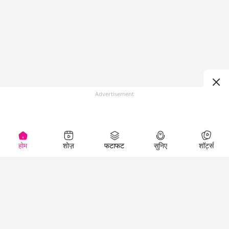
Advertisement
होम
शोज़
फटाफट
सुनिए
शॉर्ट्स
(
)
Top Shows
LallanKhas News
Entertainment
News
The Lallantop Show
Hindi Satire & Humor
Duniyadaari
Lallankhas Specials
Guest in the
Breaking News
Entertainment News
Newsroom
Top Political News
Hindi
Netanagri
Hindi
Top stories Cinema
Lallantop Baithki
Top History News
Entertainment Special