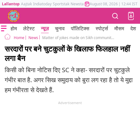
Lallantop
Aajtak
Indiatoday
Sportstak
Newstak
Mumbai Tak
August 08, 2026
Astrotak
|
12:44 IST
होम
लेटेस्ट
न्यूज़
चुनाव
पॉलिटिक्स
स्पोर्ट्स
मौसम
देश
News
Matter of jokes made on Sikh community: SC says "if the community feels bad, we will take serious view on this
Home
सरदारों पर बने चुटकुलों के खिलाफ फिलहाल नहीं
लगा बैन
किसी को बिना नोटिस दिए SC ने कहा- सरदारों पर चुटकुले
गंभीर बात है. अगर सिख समुदाय को बुरा लग रहा है तो ये मुद्दा
हम गंभीरता से देखते हैं.
Advertisement