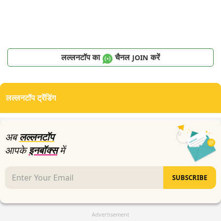
लल्लनटॉप का
चैनल
करें
JOIN
लल्लनटॉप ट्रेंडिंग
अब
लल्लनटॉप
आपके
इनबॉक्स
में
SUBSCRIBE
Advertisement