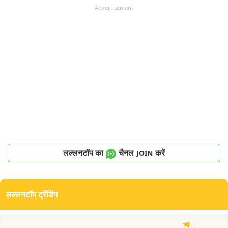
Advertisement
लल्लनटॉप का
चैनल
करें
JOIN
लल्लनटॉप ट्रेंडिंग