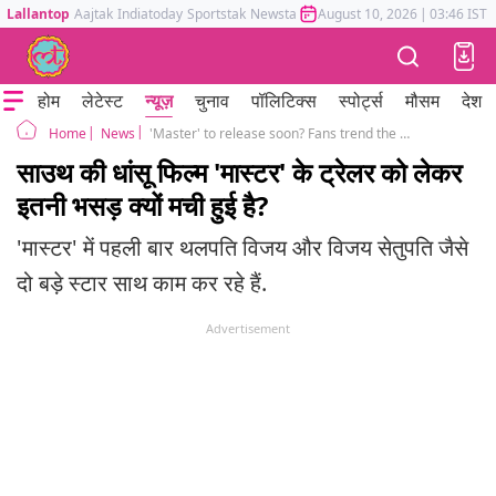
Lallantop
Aajtak
Indiatoday
Sportstak
Newstak
Mumbai Tak
August 10, 2026
Astrotak
|
03:46 IST
होम
लेटेस्ट
न्यूज़
चुनाव
पॉलिटिक्स
स्पोर्ट्स
मौसम
देश
News
'Master' to release soon? Fans trend the topic, while makers stay mum
Home
साउथ की धांसू फिल्म 'मास्टर' के ट्रेलर को लेकर
इतनी भसड़ क्यों मची हुई है?
'मास्टर' में पहली बार थलपति विजय और विजय सेतुपति जैसे
दो बड़े स्टार साथ काम कर रहे हैं.
Advertisement