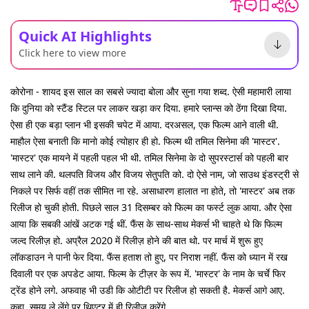
Quick AI Highlights
Click here to view more
कोरोना - शायद इस साल का सबसे ज्यादा बोला और सुना गया शब्द. ऐसी महामारी लाया
कि दुनिया को स्टैंड स्टिल पर लाकर खड़ा कर दिया. हमारे प्लान्स को ठेंगा दिखा दिया.
ऐसा ही एक बड़ा प्लान भी इसकी चपेट में आया. दरअसल, एक फिल्म आने वाली थी.
माहौल ऐसा बनाती कि मानो कोई त्योहार ही हो. फिल्म थी तमिल सिनेमा की 'मास्टर'.
'मास्टर' एक मायने में पहली पहल भी थी. तमिल सिनेमा के दो सुपरस्टार्स को पहली बार
साथ लाने की. थलपति विजय और विजय सेतुपति को. दो ऐसे नाम, जो साउथ इंडस्ट्री से
निकले पर सिर्फ वहीं तक सीमित ना रहे. असाधारण हालात ना होते, तो 'मास्टर' अब तक
रिलीज हो चुकी होती. पिछले साल 31 दिसम्बर को फिल्म का फर्स्ट लुक आया. और ऐसा
आया कि सबकी आंखें अटक गई थीं. फैंस के साथ-साथ मेकर्स भी चाहते थे कि फिल्म
जल्द रिलीज़ हो. अप्रैल 2020 में रिलीज़ होने की बात थो. पर मार्च में शुरू हुए
लॉकडाउन ने पानी फेर दिया. फैंस हताश तो हुए, पर निराश नहीं. फैंस को ध्यान में रख
दिवाली पर एक अपडेट आया. फिल्म के टीज़र के रूप में. 'मास्टर' के नाम के चर्चे फिर
ट्रेंड होने लगे. अफवाह भी उडी कि ओटीटी पर रिलीज हो सकती है. मेकर्स आगे आए.
कहा, समय ले लेंगे पर थिएटर में ही रिलीज करेंगे.