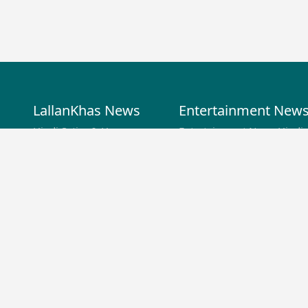
LallanKhas News
Entertainment New
Hindi Satire & Humor
Entertainment News Hindi
Lallankhas Specials
Top stories Cinema
Breaking News
Entertainment Special New
Top Political News Hindi
Top movies series review
Top History News
Latest Entertainment News
Real Stories News
Latest Political News
Top Literature News
Top Persons News
Top Profiles
Viral News
Election News
Education News