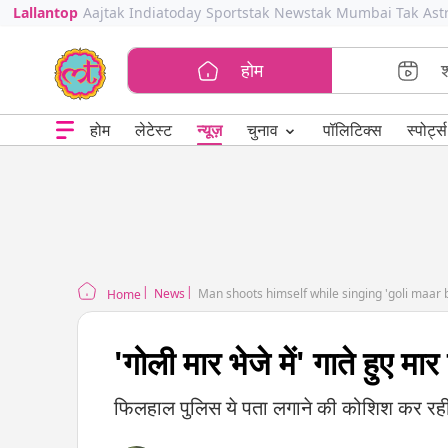
Lallantop
Aajtak
Indiatoday
Sportstak
Newstak
Mumbai Tak
Ast
होम
⌄
चुनाव
होम
लेटेस्ट
न्यूज़
पॉलिटिक्स
स्पोर्ट्स
News
Man shoots himself while singing 'goli maar
Home
'गोली मार भेजे में' गाते हुए म
फिलहाल पुलिस ये पता लगाने की कोशिश कर रही है