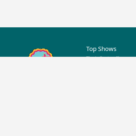
Top Shows
The Lallantop Show
Duniyadaari
Guest in the Newsroom
Netanagri
Lallantop Baithki
Kharcha Paani
Social Media
Aasan Bhasha Mein
Social List
Tarikh
Sehat
The Cinema Show
Download Apps
Top News