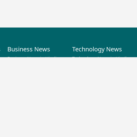
s
Business News
Technology News
Business News in Hindi
Technology News in Hindi
Latest Business News
Latest Tech News
s
Business Special News
Science News & Updates
Technology Specials News
Technology Reviews in
Hindi
Sports News
Oddnaari News