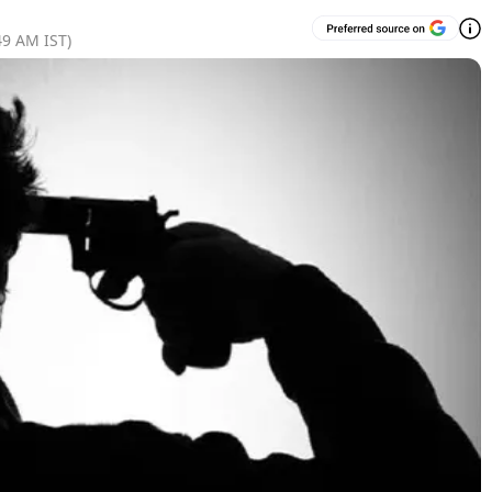
49 AM
IST)