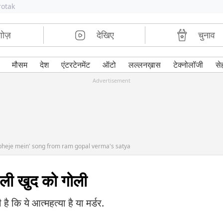
rotak
शोज़
देखिए
चुनाव
मौसम
देश
एंटरटेनमेंट
ऑटो
लल्लनख़ास
टेक्नोलॉजी
से
Advertisement
 bheje mein' song from ram gopal verma's satya
ार ली खुद को गोली
 कि ये आत्महत्या है या मर्डर.