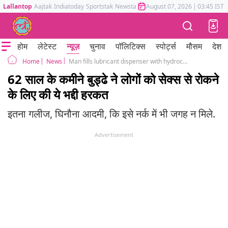
Lallantop
Aajtak
Indiatoday
Sportstak
Newstak
Mumbai Tak
August 07, 2026
Astrotak
|
03:45 IST
होम
लेटेस्ट
न्यूज़
चुनाव
पॉलिटिक्स
स्पोर्ट्स
मौसम
देश
News
Man fills lubricant dispenser with hydrochloric acid in Sydney gay club
Home
62 साल के कमीने बुड्ढे ने लोगों को सेक्स से रोकने
के लिए की ये भद्दी हरकत
इतना गलीज, घिनौना आदमी, कि इसे नर्क में भी जगह न मिले.
Advertisement