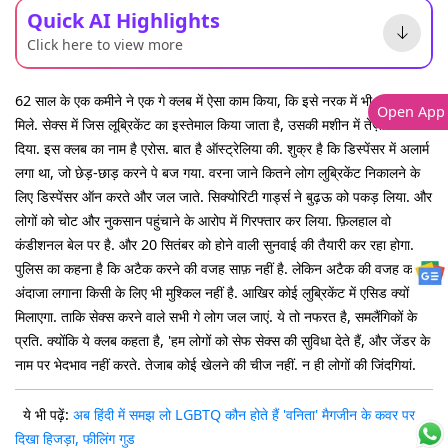
Quick AI Highlights
Click here to view more
62 साल के एक कमीने ने एक गे क्लब में ऐसा काम किया, कि इसे नरक में भी जगह न
Open App
मिले. सेक्स में जिस लूब्रिकेंट का इस्तेमाल किया जाता है, उसकी मशीन में तेज़ाब मिला
दिया. इस क्लब का नाम है एरोस. बात है ऑस्ट्रेलिया की. शुक्र है कि डिस्पेंसर में अलार्म
लगा था, जो छेड़-छाड़ करने पे बज गया. वरना जाने कितने लोग लुब्रिकेंट निकालने के
लिए डिस्पेंसर ऑन करते और जल जाते. सिक्योरिटी गार्ड्स ने बुढ़ऊ को पकड़ लिया. और
लोगों को चोट और नुकसान पहुंचाने के आरोप में गिरफ्तार कर लिया. फ़िलहाल वो
कंडीशनल बेल पर है. और 20 सितंबर को होने वाली सुनवाई की तैयारी कर रहा होगा.
पुलिस का कहना है कि अटैक करने की वजह साफ़ नहीं है. लेकिन अटैक की वजह का
अंदाजा लगाना किसी के लिए भी मुश्किल नहीं है. आखिर कोई लुब्रिकेंट में एसिड क्यों
मिलाएगा. ताकि सेक्स करने वाले सभी गे लोग जल जाएं. ये तो नफरत है, समलैंगिकों के
प्रति. क्योंकि ये क्लब कहता है, 'हम लोगों को सेफ सेक्स की सुविधा देते हैं, और जेंडर के
नाम पर भेदभाव नहीं करते. तेजाब कोई खेलने की चीज नहीं. न ही लोगों की जिंदगियां.
ये भी पढ़ें:
अब हिंदी में समझ लो LGBTQ कौन होते हैं
'वनिता' मैगजीन के कवर पर
दिखा हिजड़ा, फीलिंग गुड