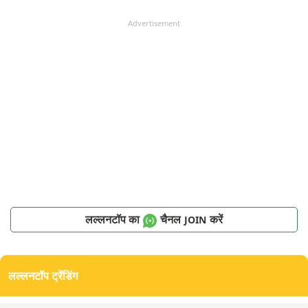
Advertisement
लल्लनटॉप का
चैनल
करें
JOIN
लल्लनटॉप ट्रेंडिंग