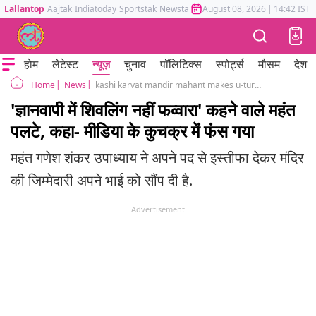
Lallantop
Aajtak
Indiatoday
Sportstak
Newstak
Mumbai Tak
August 08, 2026
Astrotak
|
14:42 IST
होम
लेटेस्ट
न्यूज़
चुनाव
पॉलिटिक्स
स्पोर्ट्स
मौसम
देश
News
kashi karvat mandir mahant makes u-turn on gyanvapi shivling fountain statement
Home
'ज्ञानवापी में शिवलिंग नहीं फव्वारा' कहने वाले महंत
पलटे, कहा- मीडिया के कुचक्र में फंस गया
महंत गणेश शंकर उपाध्याय ने अपने पद से इस्तीफा देकर मंदिर
की जिम्मेदारी अपने भाई को सौंप दी है.
Advertisement