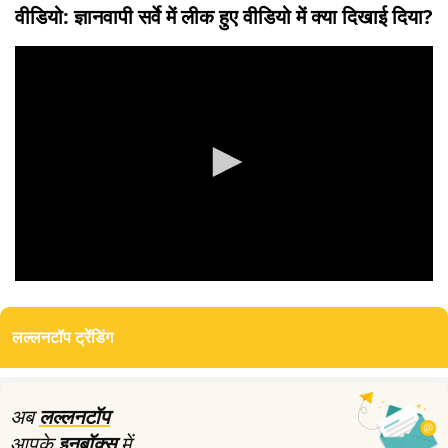
वीडियो: ज्ञानवापी सर्वे में लीक हुए वीडियो में क्या दिखाई दिया?
0
seconds
of
लल्लनटॉप ट्रेंडिंग
0
seconds
अब
लल्लनटॉप
आपके
इनबॉक्स
में