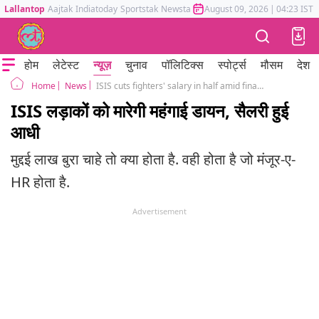
Lallantop
Aajtak
Indiatoday
Sportstak
Newstak
Mumbai Tak
August 09, 2026
Astrotak
|
04:23 IST
होम
लेटेस्ट
न्यूज़
चुनाव
पॉलिटिक्स
स्पोर्ट्स
मौसम
देश
News
ISIS cuts fighters' salary in half amid financial hardship
Home
ISIS लड़ाकों को मारेगी महंगाई डायन, सैलरी हुई
आधी
मुद्दई लाख बुरा चाहे तो क्या होता है. वही होता है जो मंजूर-ए-
HR होता है.
Advertisement