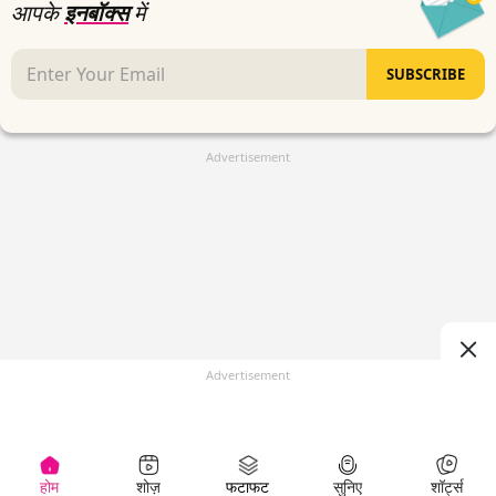
आपके
इनबॉक्स
में
SUBSCRIBE
Advertisement
Advertisement
होम
शोज़
फटाफट
सुनिए
शॉर्ट्स
(
)