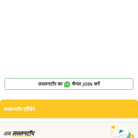
लल्लनटॉप का
चैनल
करें
JOIN
लल्लनटॉप ट्रेंडिंग
अब
लल्लनटॉप