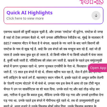
Quick AI Highlights
Click here to view more
एकनाथ खडसे की कुर्सी खड़क चुकी है. और उनका 'रामटेक' भी छूटेगा. रामटेक वो जगह
है जहां वो टेका लगाकर बैठते थे. माने उनका ऑफिशियल रेसीडेंस था. मुंबई के मालाबार में
8857 स्क्वायर मीटर में फैला है ये बंगला. खडसे के नप जाने के बाद जाने कितनों की
रामटेक के नाम से सूख गई है. काहे कि उस बंगले को सब मनहूस बता रहे हैं. वहां जो ही
जाता है उसके साथ कुछ बुरा हो जाता है. वो किसी स्कैम में या किसी धांधली में फंस जाता
है. कुर्सी चली जाती है. पॉलिटिक्स की लंका लग जाती है. खडसे के पहले इस समुंदरमुखी
बंगले में छगन भुजबल रहते थे. छगन भुजबल एनसीपी के नेता थे. फिलहाल जेल में पाए
Open App
जाते हैं. 15 साल इस बंगले में रहे थे. तीसरा महीना चल रहा है, जेल में होने का. उन पर
मनी लांड्रिंग के चार्ज लगे हैं. महाराष्ट्र सदन स्कैम में. इसके पहले वो अब्दुल करीम तेलगी
के 'तेलगी स्टाम्प घोटाले' में भी फंसे थे. उनका नाम इस केस में आया तो एक टीवी न्यूज
चैनल ने उन पर सार्कास्टिक सा शो चला दिया. उनके वाले गए और वहां तोड़-फोड़ कर
आए. नतीजा ये हुआ कि बवाल हुआ, मीडिया उनके पीछे पड़ गया और उनको इस्तीफा देना
पड़ गया था. उनके पहले इस बंगले में गोपीनाथ मुंडे रहते थे. तब वो उपमुख्यमंत्री हुआ
करते थे. अन्ना हजारे ने उनके खिलाफ मोर्चा खोल दिया. उनके खिलाफ करप्शन के