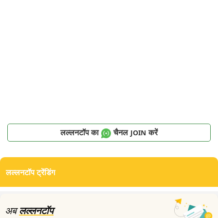
लल्लनटॉप का
चैनल
करें
JOIN
लल्लनटॉप ट्रेंडिंग
अब
लल्लनटॉप