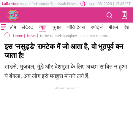
Lallantop
Aajtak
Indiatoday
Sportstak
Newstak
Mumbai Tak
August 08, 2026
Astrotak
|
17:45 IST
होम
लेटेस्ट
न्यूज़
चुनाव
पॉलिटिक्स
स्पोर्ट्स
मौसम
देश
News
is the ramtek bunglow in malabar mumbai really jinxed?
Home
इस 'नसुड्डे' रामटेक में जो आता है, वो भूतपूर्व बन
जाता है!
खडसे, भुजबल, मुंडे और देशमुख के लिए अच्छा साबित न हुआ
ये बंगला, अब लोग इसे मनहूस मानने लगे हैं.
Advertisement