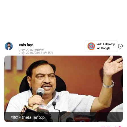
आशीष मिश्रा
7 जून 2016
(अपडेटेड:
7 जून 2016
,
08:12 AM
IST)
फोटो - thelallantop