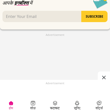
आपके
इनबॉक्स
में
SUBSCRIBE
Advertisement
Advertisement
होम
शोज़
फटाफट
सुनिए
शॉर्ट्स
(
)