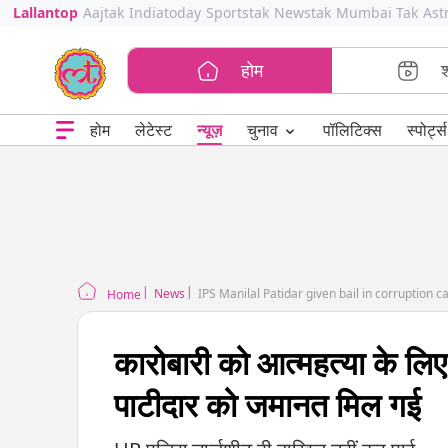
Lallantop
Aajtak
Indiatoday
Sportstak
Newstak
Mumbai Tak
Ast
होम
⌄
चुनाव
होम
लेटेस्ट
न्यूज़
पॉलिटिक्स
स्पोर्ट्स
News
IPS Manilal Patidar given bail in corruptio
Home
कारोबारी को आत्महत्या के ल
पाटीदार को जमानत मिल गई