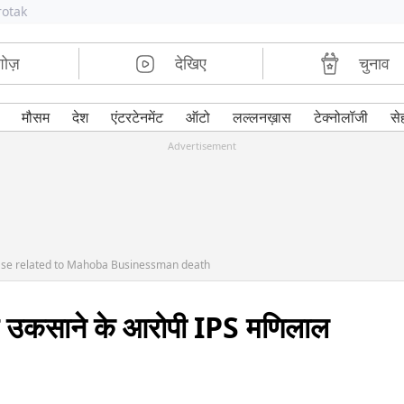
rotak
शोज़
देखिए
चुनाव
मौसम
देश
एंटरटेनमेंट
ऑटो
लल्लनख़ास
टेक्नोलॉजी
से
Advertisement
n case related to Mahoba Businessman death
िए उकसाने के आरोपी IPS मणिलाल