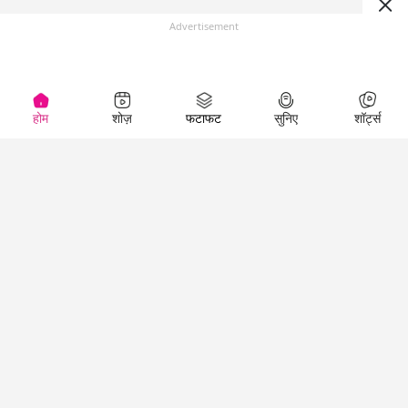
Advertisement
होम
शोज़
फटाफट
सुनिए
शॉर्ट्स
(
)
Top Shows
LallanKhas News
Entertainment
News
The Lallantop Show
Hindi Satire & Humor
Duniyadaari
Lallankhas Specials
Guest in the
Breaking News
Entertainment News
Newsroom
Top Political News
Hindi
Netanagri
Hindi
Top stories Cinema
Lallantop Baithki
Top History News
Entertainment Special
Kharcha Paani
Real Stories News
News
Aasan Bhasha Mein
Latest Political News
Top movies series
Social List
Top Literature News
review
Tarikh
Top Persons News
Latest Entertainment
Sehat
Top Profiles
News
The Cinema Show
Viral News
Business News
Technology
Top News
News
Business News in
Breaking News Hindi
Hindi
Top News Hindi