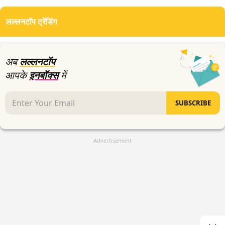
seconds
of
लल्लनटॉप ट्रेंडिंग
14
minutes,
21
seconds
अब
लल्लनटॉप
आपके
इनबॉक्स
में
SUBSCRIBE
Advertisement