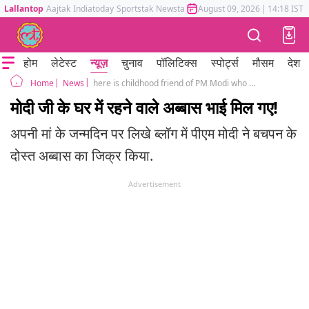
Lallantop
Aajtak
Indiatoday
Sportstak
Newstak
Mumbai Tak
August 09, 2026
Astrotak
|
14:18 IST
होम
लेटेस्ट
न्यूज़
चुनाव
पॉलिटिक्स
स्पोर्ट्स
मौसम
देश
News
here is childhood friend of PM Modi who once lived in his house
Home
मोदी जी के घर में रहने वाले अब्बास भाई मिल गए!
अपनी मां के जन्मदिन पर लिखे ब्लॉग में पीएम मोदी ने बचपन के
दोस्त अब्बास का जिक्र किया.
Advertisement