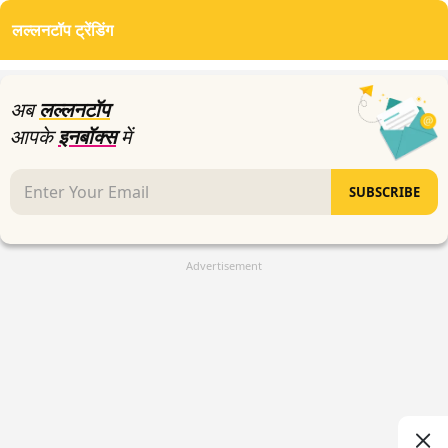
लल्लनटॉप ट्रेंडिंग
अब
लल्लनटॉप
आपके
इनबॉक्स
में
SUBSCRIBE
Advertisement