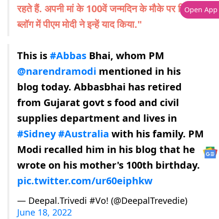
रहते हैं. अपनी मां के 100वें जन्मदिन के मौके पर लिखे
Open App
ब्लॉग में पीएम मोदी ने इन्हें याद किया."
This is
#Abbas
Bhai, whom PM
@narendramodi
mentioned in his
blog today. Abbasbhai has retired
from Gujarat govt s food and civil
supplies department and lives in
#Sidney
#Australia
with his family. PM
Modi recalled him in his blog that he
wrote on his mother's 100th birthday.
pic.twitter.com/ur60eiphkw
— Deepal.‏‎‎Trivedi #Vo! (@DeepalTrevedie)
June 18, 2022