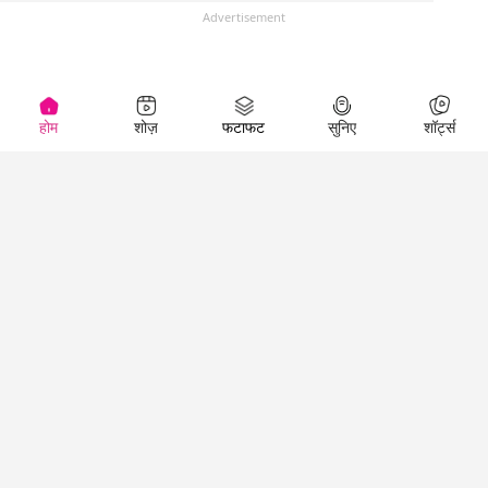
Advertisement
होम
शोज़
फटाफट
सुनिए
शॉर्ट्स
(
)
Top Shows
LallanKhas News
Entertainment
News
The Lallantop Show
Hindi Satire & Humor
Duniyadaari
Lallankhas Specials
Guest in the
Breaking News
Entertainment News
Newsroom
Top Political News
Hindi
Netanagri
Hindi
Top stories Cinema
Lallantop Baithki
Top History News
Entertainment Special
Kharcha Paani
Real Stories News
News
Aasan Bhasha Mein
Latest Political News
Top movies series
Social List
Top Literature News
review
Tarikh
Top Persons News
Latest Entertainment
Sehat
Top Profiles
News
The Cinema Show
Viral News
Business News
Technology
Top News
News
Business News in
Breaking News Hindi
Hindi
Top News Hindi
Latest Business News
Technology News in
Latest News Hindi
Business Special News
Hindi
Social Media News