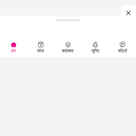
Advertisement
होम
शोज़
फटाफट
सुनिए
शॉर्ट्स
(
)
Top Shows
LallanKhas News
Entertainment
News
The Lallantop Show
Hindi Satire & Humor
Duniyadaari
Lallankhas Specials
Guest in the
Breaking News
Entertainment News
Newsroom
Top Political News
Hindi
Netanagri
Hindi
Top stories Cinema
Lallantop Baithki
Top History News
Entertainment Special
Kharcha Paani
Real Stories News
News
Aasan Bhasha Mein
Latest Political News
Top movies series
Social List
Top Literature News
review
Tarikh
Top Persons News
Latest Entertainment
Sehat
Top Profiles
News
The Cinema Show
Viral News
Business News
Technology
Top News