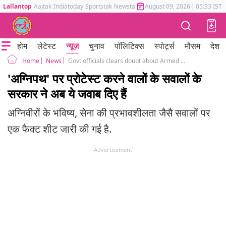
Lallantop
Aajtak
Indiatoday
Sportstak
Newstak
Mumbai Tak
August 09, 2026
Astrotak
|
05:33 IST
होम
लेटेस्ट
न्यूज़
चुनाव
पॉलिटिक्स
स्पोर्ट्स
मौसम
देश
News
Govt officials clears doubt about Armed Forces new recruitment programme Agnipath
Home
'अग्निपथ' पर प्रोटेस्ट करने वालों के सवालों के
सरकार ने अब ये जवाब दिए हैं
अग्निवीरों के भविष्य, सेना की प्रभावशीलता जैसै सवालों पर
एक फैक्ट शीट जारी की गई है.
Advertisement