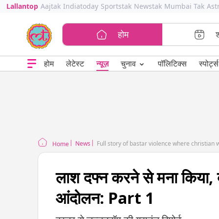
Lallantop
Aajtak
Indiatoday
Sportstak
Newstak
Mumbai Tak
Ast
होम
⌄
चुनाव
होम
लेटेस्ट
न्यूज़
पॉलिटिक्स
स्पोर्ट्स
News
Full story of bastar violence where christia
Home
लाश दफ्न करने से मना किया, ब
आंदोलन: Part 1