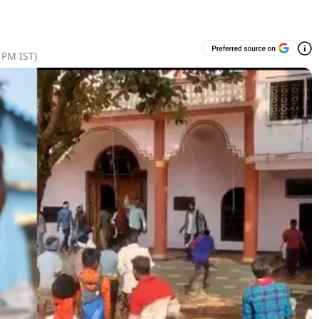
8 PM
IST)