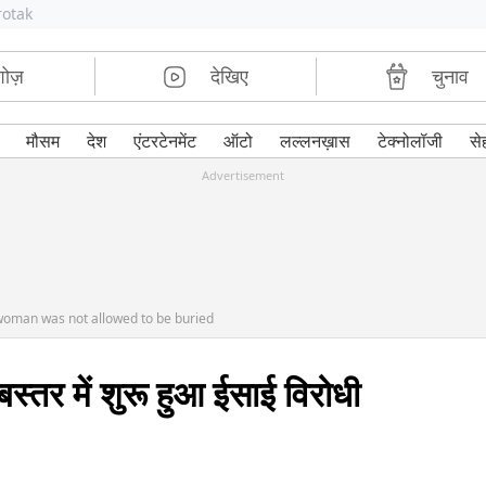
rotak
शोज़
देखिए
चुनाव
मौसम
देश
एंटरटेनमेंट
ऑटो
लल्लनख़ास
टेक्नोलॉजी
से
Advertisement
n woman was not allowed to be buried
स्तर में शुरू हुआ ईसाई विरोधी