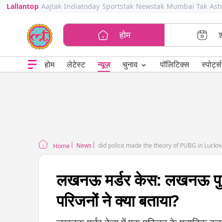
Lallantop
Aajtak
Indiatoday
Sportstak
Newstak
Mumbai Tak
Ast
होम
⌄
चुनाव
होम
लेटेस्ट
न्यूज़
पॉलिटिक्स
स्पोर्ट्स
News
did police made the theory of PUBG in Luck
Home
लखनऊ मर्डर केस: लखनऊ पु
परिजनों ने क्या बताया?