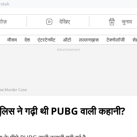
rotak
शोज़
देखिए
चुनाव
मौसम
देश
एंटरटेनमेंट
ऑटो
लल्लनख़ास
टेक्नोलॉजी
से
Advertisement
now Murder Case
लिस ने गढ़ी थी PUBG वाली कहानी?