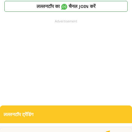
लल्लनटॉप का
चैनल
करें
JOIN
Advertisement
लल्लनटॉप ट्रेंडिंग