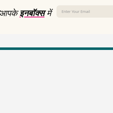
आपके
इनबॉक्स
में
LallanKhas News
Entertainment New
Hindi Satire & Humor
Entertainment News Hindi
Lallankhas Specials
Top stories Cinema
Breaking News
Entertainment Special New
Top Political News Hindi
Top movies series review
Top History News
Latest Entertainment News
Real Stories News
Latest Political News
Top Literature News
Top Persons News