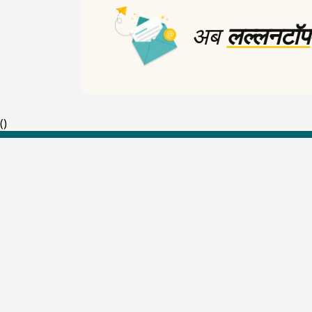
अब
लल्लनटॉप
(
)
Top Shows
The Lallantop Show
Duniyadaari
Guest in the Newsroom
Netanagri
Lallantop Baithki
Kharcha Paani
Social Media
Aasan Bhasha Mein
Social List
Tarikh