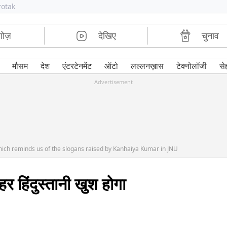
rotak
शोज़
देखिए
चुनाव
मौसम
देश
एंटरटेनमेंट
ऑटो
लल्लनख़ास
टेक्नोलॉजी
से
Advertisement
hich reminds us of the slogans raised by Kanhaiya Kumar in JNU
र हिंदुस्तानी खुश होगा