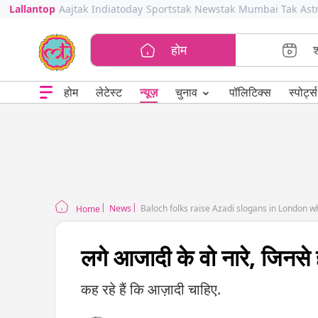
Lallantop
Aajtak
Indiatoday
Sportstak
Newstak
Mumbai Tak
Ast
होम
⌄
चुनाव
होम
लेटेस्ट
न्यूज़
पॉलिटिक्स
स्पोर्ट्स
News
Baloch folks raise Azadi slogans in London w
Home
लगे आजादी के वो नारे, जिनसे ह
कह रहे हैं कि आज़ादी चाहिए.