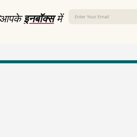
आपके
इनबॉक्स
में
LallanKhas News
Entertainment New
Hindi Satire & Humor
Entertainment News Hindi
Lallankhas Specials
Top stories Cinema
Breaking News
Entertainment Special New
Top Political News Hindi
Top movies series review
Top History News
Latest Entertainment News
Real Stories News
Latest Political News
Top Literature News