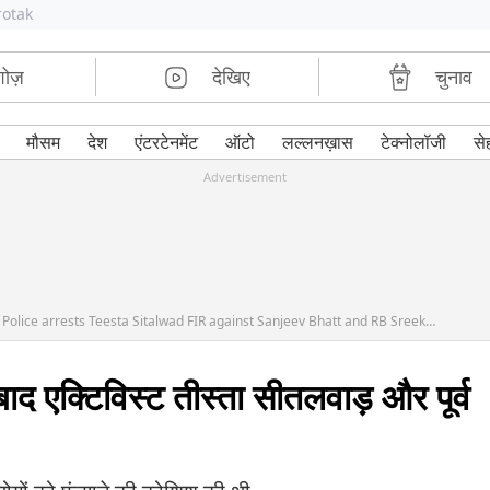
rotak
शोज़
देखिए
चुनाव
मौसम
देश
एंटरटेनमेंट
ऑटो
लल्लनख़ास
टेक्नोलॉजी
से
Advertisement
After Supreme Court verdict on Gujarat Riots Police arrests Teesta Sitalwad FIR against Sanjeev Bhatt and RB Sreekumar
ाद एक्टिविस्ट तीस्ता सीतलवाड़ और पूर्व