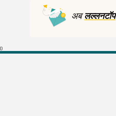
अब
लल्लनटॉप
(
)
Top Shows
The Lallantop Show
Duniyadaari
Guest in the Newsroom
Netanagri
Lallantop Baithki
Kharcha Paani
Social Media
Aasan Bhasha Mein
Social List