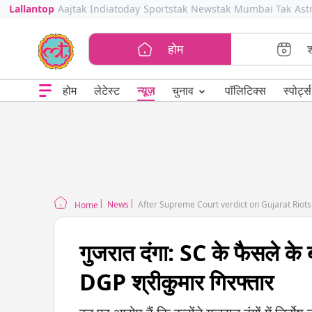
Lallantop
Aajtak
Indiatoday
Sportstak
Newstak
Mumbai Tak
Ast
होम
⌄
चुनाव
होम
लेटेस्ट
न्यूज़
पॉलिटिक्स
स्पोर्ट्स
News
Home
गुजरात दंगा: SC के फैसले के ब
DGP श्रीकुमार गिरफ्तार