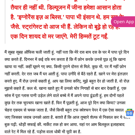
तैयार ही नहीं थी. डिल्यूजन में जीना हमेशा आसान होता
है. 'इग्नोरेंस इज़ अ ब्लिस.' पापा भी इंसान थे. हम सब के
Open App
जैसे. स्ट्रांगेस्ट वो आज भी हैं. लेकिन वो बूढ़े हो रहे हैं.
एक दिन शायद वो मर जाएंगे. मेरी हिम्मतें टूट गईं.
मैं सुबह सुबह ऑफिस चली जाती हूं. नहीं पता कि मेरे दस बाय दस के घर में पापा पूरे दिन
क्या करते हैं. दिनभर में कई दफे मन करता है कि मैं फ़ोन करके उनसे पूछ लूं कि खाना
खाया या नहीं. कहीं घूमने गए क्या. किसी पुराने दोस्त से मिले. कुछ भी. पर मैं नहीं फ़ोन
नहीं करती. देर रात जब मैं घर आती हूं. पापा उनींदे से बैठे रहते हैं. खाने पर मेरा इंतज़ार
करते हुए. मैं रोज़ उनसे कहती हूं. आप खा लिया करिए, मुझे बहुत देर हो जाती है. वो रोज़
मुझसे कहते हैं. कल से. खाना खाते हुए मैं उनको चोर निगाहों से बार बार देखती हूं. एक
सांस में पूरा ग्लास पानी उड़ेल लेने वाले बच्चे में मैं अपने पापा ढूंढती हूं. हम दोनों पहले
कुछ देर तक चुपचाप खाना खाते हैं. फिर मैं पूछती हूं, आज पूरे दिन क्या किया? उनका
चेहरा एकदम से चमक जाता है. जैसे किसी बहुत टफ क्वेश्चन पेपर में एक ऐसा सवाल आ
जाए जिसका जवाब उनको आता है. बताते हैं कि आज तुम्हारे शेल्फ से निकाल कर ये वाली
बुक पढ़ी. थोड़ी सफाई की. मार्केट तक हो कर आया. यहां पर आम बिलकुल इलाहाबाद
वाले रेट में मिल रहे हैं. पड़ोस वाला धोबी भी यूपी का है.