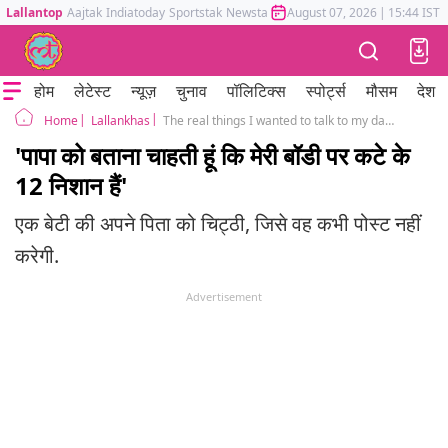
Lallantop
Aajtak
Indiatoday
Sportstak
Newstak
Mumbai Tak
August 07, 2026
Astrotak
|
15:44 IST
होम
लेटेस्ट
न्यूज़
चुनाव
पॉलिटिक्स
स्पोर्ट्स
मौसम
देश
Lallankhas
The real things I wanted to talk to my dad about
Home
'पापा को बताना चाहती हूं कि मेरी बॉडी पर कटे के
12 निशान हैं'
एक बेटी की अपने पिता को चिट्ठी, जिसे वह कभी पोस्ट नहीं
करेगी.
Advertisement