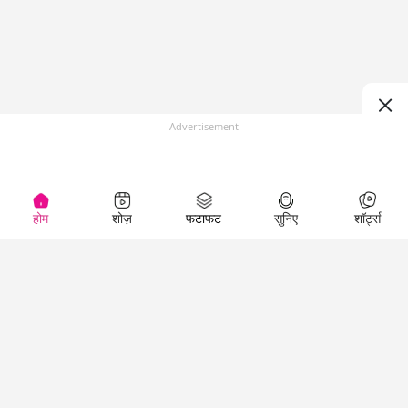
Advertisement
होम
शोज़
फटाफट
सुनिए
शॉर्ट्स
(
)
Top Shows
LallanKhas News
Entertainment
News
The Lallantop Show
Hindi Satire & Humor
Duniyadaari
Lallankhas Specials
Guest in the
Breaking News
Entertainment News
Newsroom
Top Political News
Hindi
Netanagri
Hindi
Top stories Cinema
Lallantop Baithki
Top History News
Entertainment Special
Kharcha Paani
Real Stories News
News
Aasan Bhasha Mein
Latest Political News
Top movies series
Social List
Top Literature News
review
Tarikh
Top Persons News
Latest Entertainment