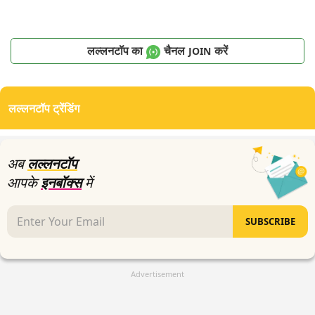
लल्लनटॉप का
चैनल
करें
JOIN
लल्लनटॉप ट्रेंडिंग
अब
लल्लनटॉप
आपके
इनबॉक्स
में
SUBSCRIBE
Advertisement