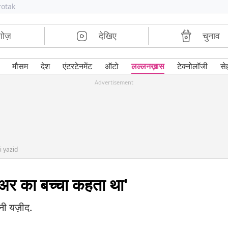
rotak
शोज़
देखिए
चुनाव
मौसम
देश
एंटरटेनमेंट
ऑटो
लल्लनख़ास
टेक्नोलॉजी
से
Advertisement
i yazid
र का बच्चा कहता था'
नी यज़ीद.