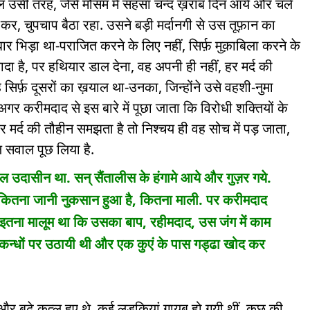
ल उसी तरह, जैसे मौसम में सहसा चन्द ख़राब दिन आयें और चले
 कर, चुपचाप बैठा रहा. उसने बड़ी मर्दानगी से उस तूफ़ान का
ार भिड़ा था-पराजित करने के लिए नहीं, सिर्फ़ मुक़ाबिला करने के
ादा है, पर हथियार डाल देना, वह अपनी ही नहीं, हर मर्द की
 सिर्फ़ दूसरों का ख़याल था-उनका, जिन्होंने उसे वहशी-नुमा
 अगर करीमदाद से इस बारे में पूछा जाता कि विरोधी शक्तियों के
हर मर्द की तौहीन समझता है तो निश्चय ही वह सोच में पड़ जाता,
 सवाल पूछ लिया है.
 उदासीन था. सन् सैंतालीस के हंगामे आये और गुज़र गये.
ि कितना जानी नुकसान हुआ है, कितना माली. पर करीमदाद
तना मालूम था कि उसका बाप, रहीमदाद, उस जंग में काम
कन्धों पर उठायी थी और एक कुएं के पास गड्ढा खोद कर
न और बूढ़े कत्ल हुए थे. कई लड़कियां ग़ायब हो गयी थीं. कुछ की,