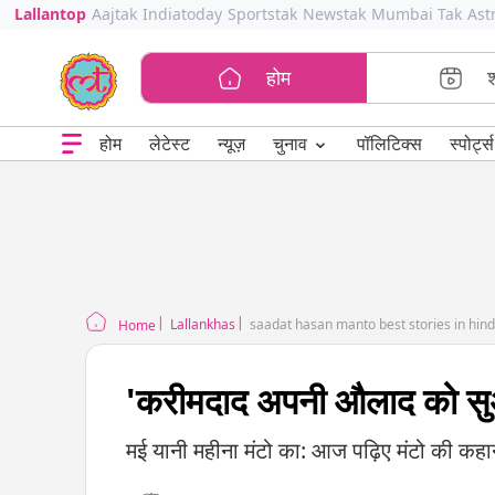
Lallantop
Aajtak
Indiatoday
Sportstak
Newstak
Mumbai Tak
Ast
होम
⌄
चुनाव
होम
लेटेस्ट
न्यूज़
पॉलिटिक्स
स्पोर्ट्स
Lallankhas
saadat hasan manto best stories in hind
Home
'करीमदाद अपनी औलाद को सुअ
मई यानी महीना मंटो का: आज पढ़िए मंटो की कहा