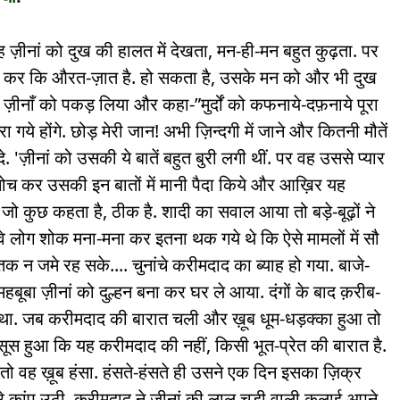
 ज़ीनां को दुख की हालत में देखता, मन-ही-मन बहुत कुढ़ता. पर
सोच कर कि औरत-ज़ात है. हो सकता है, उसके मन को और भी दुख
ने ज़ीनाँ को पकड़ लिया और कहा-”मुर्दों को कफनाये-दफ़नाये पूरा
गये होंगे. छोड़ मेरी जान! अभी ज़िन्दगी में जाने और कितनी मौतें
े. 'ज़ीनां को उसकी ये बातें बहुत बुरी लगी थीं. पर वह उससे प्यार
सोच कर उसकी इन बातों में मानी पैदा किये और आख़िर यह
ो कुछ कहता है, ठीक है. शादी का सवाल आया तो बड़े-बूढ़ों ने
े लोग शोक मना-मना कर इतना थक गये थे कि ऐसे मामलों में सौ
तक न जमे रह सके.... चुनांचे करीमदाद का ब्याह हो गया. बाजे-
हबूबा ज़ीनां को दुल्हन बना कर घर ले आया. दंगों के बाद क़रीब-
ा था. जब करीमदाद की बारात चली और ख़ूब धूम-धड़क्का हुआ तो
स हुआ कि यह करीमदाद की नहीं, किसी भूत-प्रेत की बारात है.
तो वह ख़ूब हंसा. हंसते-हंसते ही उसने एक दिन इसका ज़िक्र
रे कांप उठी. करीमदाद ने ज़ीनां की लाल चूड़ी वाली कलाई अपने